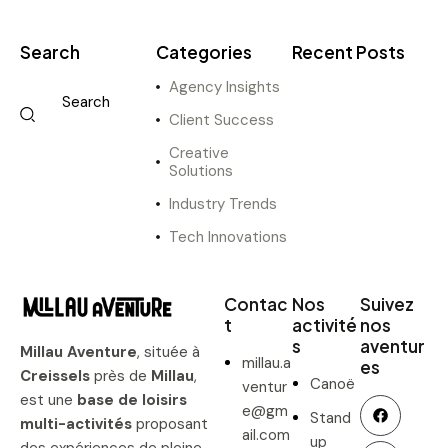
Search
Categories
Recent Posts
Agency Insights
Client Success
Creative
Solutions
Industry Trends
Tech Innovations
Contac
Nos
Suivez
t
activité
nos
s
aventur
Millau Aventure
, située à
millau.a
es
Creissels
près de
Millau
,
Canoë
ventur
est une
base de loisirs
e@gm
Stand
multi-activités
proposant
ail.com
up
des expériences de pleine