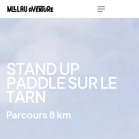
S
T
A
N
D
U
P
P
A
D
D
L
E
S
U
R
L
E
T
A
R
N
Parcours 8 km