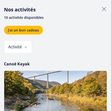
Nos activités
10 activités disponibles
DÉCOUVREZ NOS ACTIVITÉS
J’ai un bon cadeau
Explorez
Millau
et
ses
paysages
à
travers
des
aventures
variées,
Activité
adaptées
à
toutes
les
envies.
Canoë Kayak