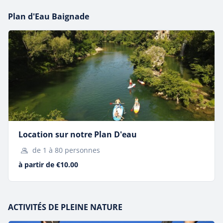
paddle
, ou en admirant les panoramas spectaculaires
autour du célèbre viaduc, nos activités vous offrent
Plan d'Eau Baignade
des moments uniques à partager
en famille, entre
amis ou en groupe.
Location sur notre Plan D'eau
de 1 à 80 personnes
à partir de €10.00
ACTIVITÉS DE PLEINE NATURE